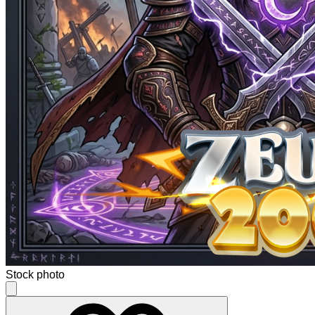
Stock photo