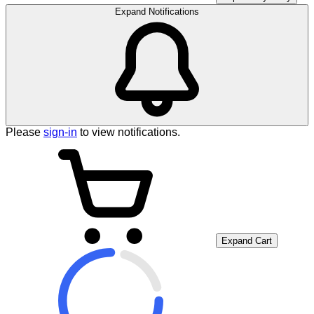
Expand Notifications
Please
sign-in
to view notifications.
Expand Cart