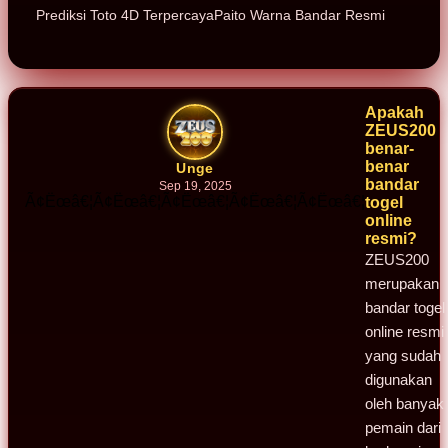
Prediksi Toto 4D Terpercaya
Paito Warna Bandar Resmi
Apakah
ZEUS200
benar-
benar
Unge
bandar
Sep 19, 2025
Ã¢Ëœâ€¦Ã¢Ëœâ€¦Ã¢Ëœâ€¦Ã¢Ëœâ€¦Ã¢Ëœâ€¦
togel
online
resmi?
ZEUS200
merupakan
bandar togel
online resmi
yang sudah
digunakan
oleh banyak
pemain dari