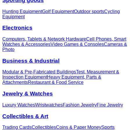
Sporting goods
Hunting Equipment
Golf Equipment
Outdoor sports
Cycling
Equipment
Electronics
Computers, Tablets & Network Hardware
Cell Phones, Smart
Watches & Accessories
Video Games & Consoles
Cameras &
Photo
Business & Industrial
Modular & Pre-Fabricated Buildings
Test, Measurement &
Inspection Equipment
Heavy Equipment, Parts &
Attachments
Restaurant & Food Service
Jewelry & Watches
Luxury Watches
Wristwatches
Fashion Jewelry
Fine Jewelry
Collectibles & Art
Trading Cards
Collectibles
Coins & Paper Money
Sports