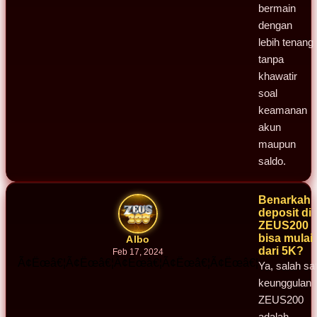
bermain
dengan
lebih tenang
tanpa
khawatir
soal
keamanan
akun
maupun
saldo.
Benarkah
deposit di
ZEUS200
bisa mulai
Albo
dari 5K?
Feb 17, 2024
Ã¢Ëœâ€¦Ã¢Ëœâ€¦Ã¢Ëœâ€¦Ã¢Ëœâ€¦Ã¢Ëœâ€¦
Ya, salah sa
keunggulan
ZEUS200
adalah