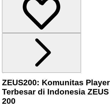
ZEUS200: Komunitas Player
Terbesar di Indonesia ZEUS
200