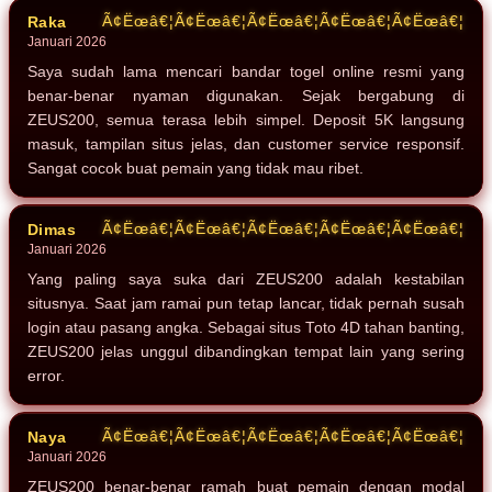
Raka
Ã¢Ëœâ€¦Ã¢Ëœâ€¦Ã¢Ëœâ€¦Ã¢Ëœâ€¦Ã¢Ëœâ€¦
Januari 2026
Saya sudah lama mencari bandar togel online resmi yang
benar-benar nyaman digunakan. Sejak bergabung di
ZEUS200, semua terasa lebih simpel. Deposit 5K langsung
masuk, tampilan situs jelas, dan customer service responsif.
Sangat cocok buat pemain yang tidak mau ribet.
Dimas
Ã¢Ëœâ€¦Ã¢Ëœâ€¦Ã¢Ëœâ€¦Ã¢Ëœâ€¦Ã¢Ëœâ€¦
Januari 2026
Yang paling saya suka dari ZEUS200 adalah kestabilan
situsnya. Saat jam ramai pun tetap lancar, tidak pernah susah
login atau pasang angka. Sebagai situs Toto 4D tahan banting,
ZEUS200 jelas unggul dibandingkan tempat lain yang sering
error.
Naya
Ã¢Ëœâ€¦Ã¢Ëœâ€¦Ã¢Ëœâ€¦Ã¢Ëœâ€¦Ã¢Ëœâ€¦
Januari 2026
ZEUS200 benar-benar ramah buat pemain dengan modal