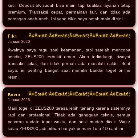
kecil. Deposit 5K sudah bisa main, tapi kualitas layanan tetap
premium. Transaksi cepat, permainan fair, dan tidak ada
potongan aneh-aneh. Ini yang bikin saya betah main di sini.
Fikri
Ã¢Ëœâ€¦Ã¢Ëœâ€¦Ã¢Ëœâ€¦Ã¢Ëœâ€¦Ã¢Ëœâ€¦
Januari 2026
Awalnya saya ragu soal keamanan, tapi setelah mencoba
sendiri, ZEUS200 terbukti aman. Akun terlindungi, riwayat
transaksi jelas, dan tidak pernah ada masalah saldo. Buat
saya, ini penting banget saat memilih bandar togel online
resmi.
Kevin
Ã¢Ëœâ€¦Ã¢Ëœâ€¦Ã¢Ëœâ€¦Ã¢Ëœâ€¦Ã¢Ëœâ€¦
Januari 2026
Main togel di ZEUS200 terasa lebih tenang karena sistemnya
rapi dan profesional. Tidak ada gangguan teknis, semua
pasaran update tepat waktu, dan hasil mudah dicek. Wajar
kalau ZEUS200 jadi pilihan banyak pemain Toto 4D saat ini.