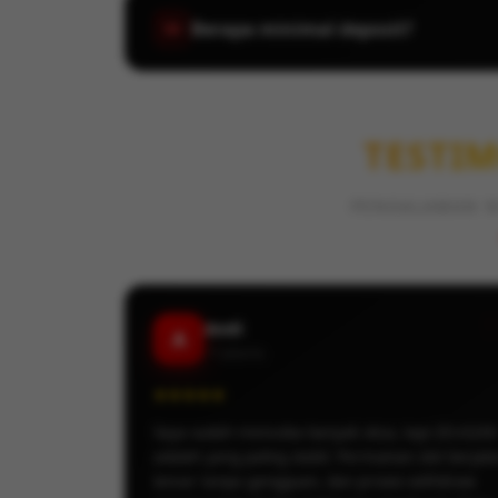
untuk bermain.
Berapa minimal deposit?
04
Minimal deposit sangat terjangkau ha
bergabung tanpa kendala besar.
TESTI
PENGALAMAN N
Andi
A
📍 Jakarta
★
★
★
★
★
Saya sudah mencoba banyak situs, tapi ZEUS200
adalah yang paling stabil. Permainan slot berjal
lancar tanpa gangguan, dan proses withdraw