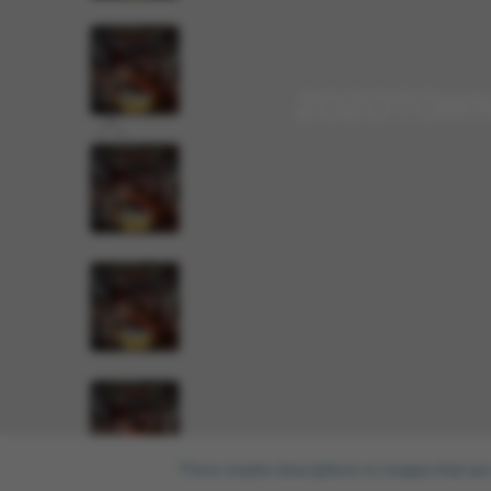
There maybe descriptions or images that are n