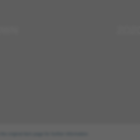
he original item page for further information.