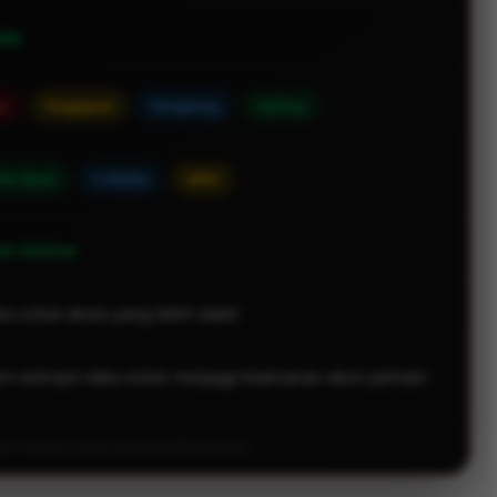
000
u
Singapore
Hongkong
Sydney
fer Bank
E-Wallet
QRIS
am Online
ia untuk akses yang lebih stabil
tem enkripsi data untuk menjaga keamanan akun pemain
bah sewaktu-waktu tanpa pemberitahuan.