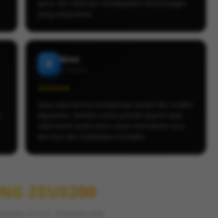
gacor dan akhirnya mendapatkan kemenangan
yang cukup besar.
Bima
B
📍 Medan
★
★
★
★
★
Saya suka karena tampilannya simpel dan mudah
u
digunakan. Bahkan untuk pemula seperti saya,
tidak butuh waktu lama untuk memahami cara
bermain dan melakukan transaksi.
NG ZEUS200
NGKAP SITUS TERPERCAYA