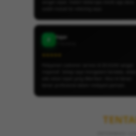
sangat cepat. Dalam beberapa menit saja dana
sudah masuk ke rekening saya.
Fajar
F
📍 Bandung
★
★
★
★
★
Pelayanan customer service di ZEUS200 sangat
responsif. Setiap saya mengalami kendala, selal
ada solusi cepat yang diberikan. Situs ini benar-
benar profesional dalam melayani pemain.
TENTA
INFORMASI LE