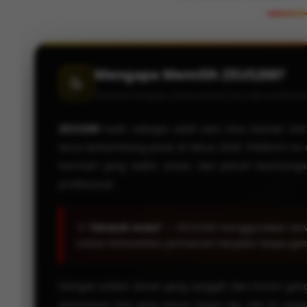
Mengapa Memilih ZEUS200?
📝
Panduan lengkap untuk pemain baru dan profesion
ZEUS200
hadir sebagai salah satu situs bandar slo
terus berkembang pesat di tahun 2026. Platform in
bermain yang stabil, aman, dan penuh keuntung
profesional.
💡
Tahukah Anda?
— ZEUS200 menggunakan server
untuk memastikan permainan berjalan tanpa ga
Dengan sistem server yang canggih dan minim ga
permainan slot yang lancar tanpa lag. Hal ini sa