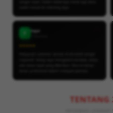
sangat cepat. Dalam beberapa menit saja dana
sudah masuk ke rekening saya.
Fajar
F
📍 Bandung
★
★
★
★
★
Pelayanan customer service di ZEUS200 sangat
responsif. Setiap saya mengalami kendala, selalu
ada solusi cepat yang diberikan. Situs ini benar-
benar profesional dalam melayani pemain.
TENTANG 
INFORMASI LENGKAP 