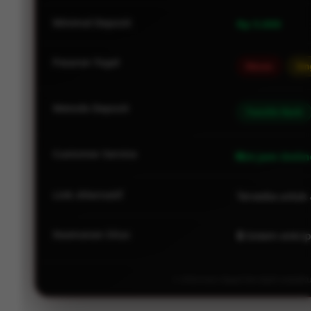
Minimal Deposit
Rp 5.000
Pasaran Togel
Macau
Sin
Metode Deposit
Transfer Bank
Customer Service
24 Jam Onlin
Link Alternatif
Tersedia untuk 
Keamanan Situs
🔒 Sistem enkr
※ Informasi dapat berubah sewakt