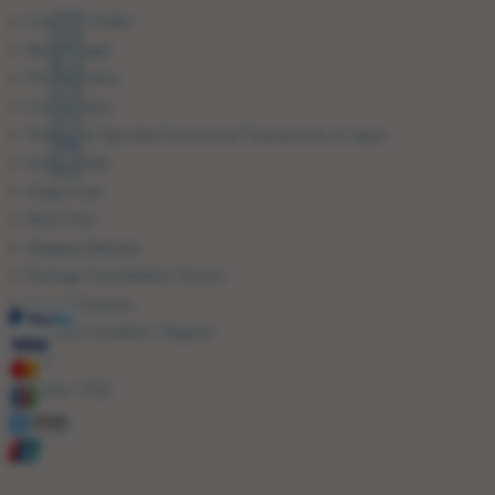
Company Profile
Bandar Togel
Facebook
Privacy Policy
X
Cookie Policy
Instagram
The Act on Specified Commercial Transactions of Japan
Discord
Usage Guide
Usage Fees
About Plan
Shipping Methods
Package Consolidation Service
Special Features
Available Countries / Regions
Slot
Inquiry / FAQ