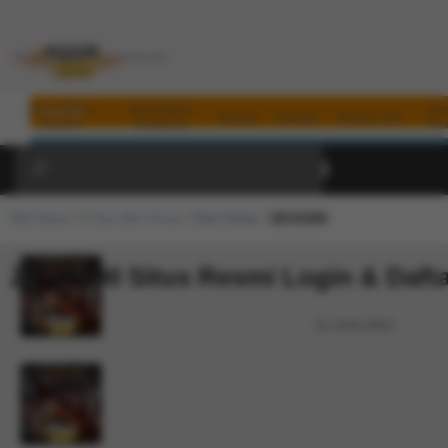
"ZEUS200 | Buy from Indonesia!
JDirectItems
JDirectItems
JDir
Register
Mercari
Rakuten
Bandar Slot
Auction
Shopping
Fle
Login
English
Slot Gacor
Situs Slot Gacor
Slot Online
ZEUS200
ZEUS200 Situs Resmi Login & Daft
First Time User?
Inquiry / FAQ
Campaign
by Javky Mark