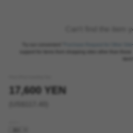
Can't find the item y
Try our convenient "
Purchase Request for Other Site
support for items from shopping sites other than those
item!
Price (Price including Tax)
17,600 YEN
(US$117.40)
カラー