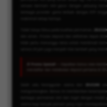
sensasi bermain slot gacor dengan peluang kemen
berbagai provider game terbaik dengan RTP ting
maksimal setiap harinya.
Tidak hanya fokus pada kualitas permainan,
ZEUS20
dan aman. Proses deposit dan withdraw dapat dil
tidak perlu menunggu lama untuk menikmati kem
service 24 jam juga menjadi nilai tambah yang me
🎁
Promo Spesial!
— Dapatkan bonus new member
mendaftar dan melakukan deposit pertama di ZE
Salah satu keunggulan utama dari
ZEUS200
ada
menguntungkan. Bonus ini memberikan kesempatan
berbagai permainan slot dan togel dengan modal y
utama bagi banyak pemain yang ingin mendapatkan