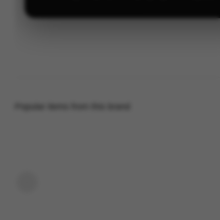
Popular items from this brand