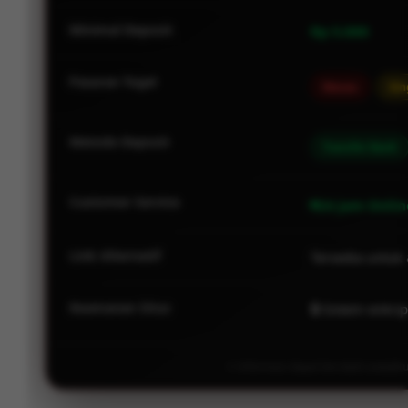
Minimal Deposit
Rp 5.000
Pasaran Togel
Macau
Sin
Metode Deposit
Transfer Bank
Customer Service
24 Jam Onlin
Link Alternatif
Tersedia untuk 
Keamanan Situs
🔒 Sistem enkr
※ Informasi dapat berubah sewakt