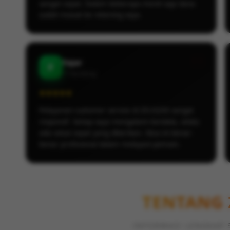
sangat cepat. Dalam beberapa menit saja dana
sudah masuk ke rekening saya.
Fajar
F
📍 Bandung
★
★
★
★
★
Pelayanan customer service di ZEUS200 sangat
responsif. Setiap saya mengalami kendala, selalu
ada solusi cepat yang diberikan. Situs ini benar-
benar profesional dalam melayani pemain.
TENTANG 
INFORMASI LENGKAP 