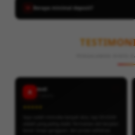
untuk bermain.
Berapa minimal deposit?
04
Minimal deposit sangat terjangkau hanya Rp 5
bergabung tanpa kendala besar.
TESTIMON
PENGALAMAN NYATA D
Andi
A
📍 Jakarta
★
★
★
★
★
Saya sudah mencoba banyak situs, tapi ZEUS200
adalah yang paling stabil. Permainan slot berjalan
lancar tanpa gangguan, dan proses withdraw