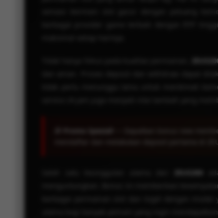
sensasi bermain slot gacor dengan peluang kemen
berbagai provider game terbaik dengan RTP ting
maksimal setiap harinya.
Tidak hanya fokus pada kualitas permainan,
ZEUS20
dan aman. Proses deposit dan withdraw dapat dil
tidak perlu menunggu lama untuk menikmati kem
service 24 jam juga menjadi nilai tambah yang me
🎁
Promo Spesial!
— Dapatkan bonus new member
mendaftar dan melakukan deposit pertama di ZE
Salah satu keunggulan utama dari
ZEUS200
ada
menguntungkan. Bonus ini memberikan kesempatan
berbagai permainan slot dan togel dengan modal y
utama bagi banyak pemain yang ingin mendapatkan