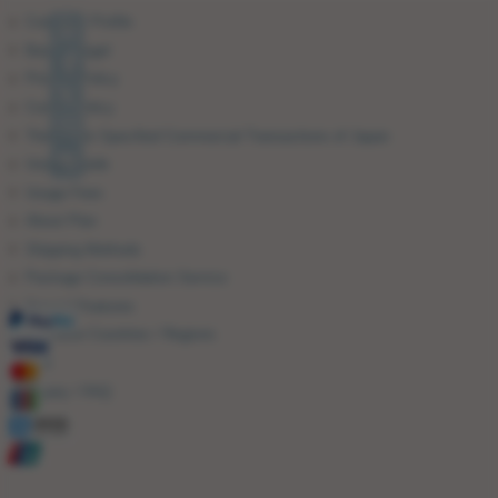
Company Profile
Bandar Togel
Facebook
Privacy Policy
X
Cookie Policy
Instagram
The Act on Specified Commercial Transactions of Japan
Discord
Usage Guide
Usage Fees
About Plan
Shipping Methods
Package Consolidation Service
Special Features
Available Countries / Regions
Slot
Inquiry / FAQ