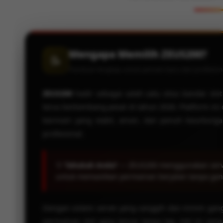
Mengapa Memilih ZEUS200?
📝
Panduan lengkap untuk pemain baru dan profesion
ZEUS200
hadir sebagai salah satu situs bandar slo
terus berkembang pesat di tahun 2026. Platform in
bermain yang stabil, aman, dan penuh keuntung
profesional.
💡
Tahukah Anda?
— ZEUS200 menggunakan server
untuk memastikan permainan berjalan tanpa ga
Dengan sistem server yang canggih dan minim ga
permainan slot yang lancar tanpa lag. Hal ini sa