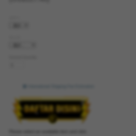
カラー
サイズ
Desired Quantity
International Shipping Fee Estimation
Please select an available item and click