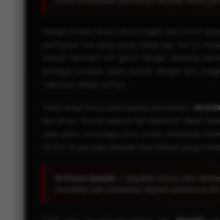
untuk memastikan permainan berjalan tanpa ga
Dengan sistem server yang canggih dan minim ga
permainan slot yang lancar tanpa lag. Hal ini sa
sensasi bermain slot gacor dengan peluang kemen
berbagai provider game terbaik dengan RTP ting
maksimal setiap harinya.
Tidak hanya fokus pada kualitas permainan,
ZEUS20
dan aman. Proses deposit dan withdraw dapat dil
tidak perlu menunggu lama untuk menikmati kem
service 24 jam juga menjadi nilai tambah yang me
🎁
Promo Spesial!
— Dapatkan bonus new member
mendaftar dan melakukan deposit pertama di ZE