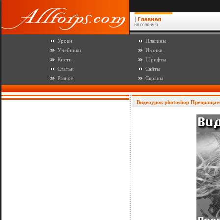
Уроки
Плагины
Учебники
Иконки
Кисти
Шрифты
Статьи
Сайты
Разное
Скрапы
Видеоурок photoshop Превраща