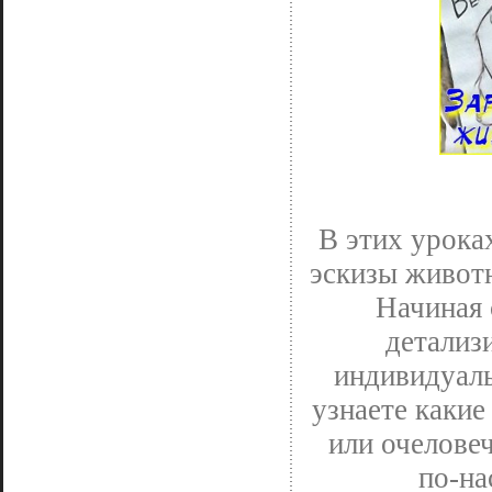
В этих урока
эскизы животн
Начиная 
детализ
индивидуаль
узнаете какие
или очелове
по-н