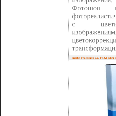
изображения
Фотошоп п
фотореалистич
с цветны
изображени
цветокорр
трансформации
Adobe Photoshop CC 14.2.1 Mini 