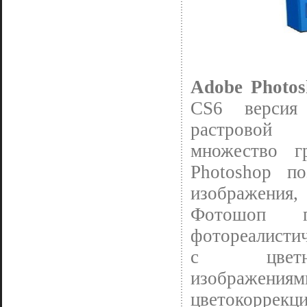
Adobe Photo
CS6 версия
растровой 
множество г
Photoshop по
изображения
Фотошоп п
фотореалистич
с цветны
изображени
цветокорр